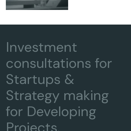
Investment
consultations for
Startups &
Strategy making
for Developing
Projects.