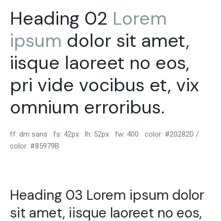
Heading 02
Lorem
ipsum
dolor sit amet,
iisque laoreet no eos,
pri vide vocibus et, vix
omnium erroribus.
ff: dm sans fs: 42px lh: 52px fw: 400 color: #20282D /
color: #85979B
Heading 03 Lorem ipsum dolor
sit amet, iisque laoreet no eos,