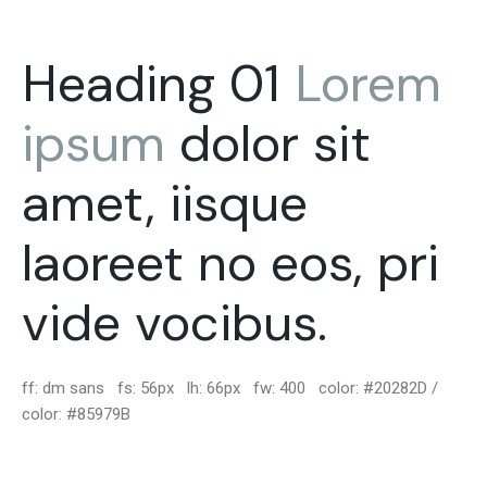
Heading 01
Lorem
ipsum
dolor sit
amet, iisque
laoreet no eos, pri
vide vocibus.
ff: dm sans fs: 56px lh: 66px fw: 400 color: #20282D /
color: #85979B