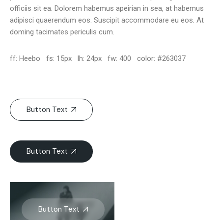
officiis sit ea. Dolorem habemus apeirian in sea, at habemus
adipisci quaerendum eos. Suscipit accommodare eu eos. At
doming tacimates periculis cum.
ff: Heebo fs: 15px lh: 24px fw: 400 color: #263037
Button Text
Button Text
Button Text